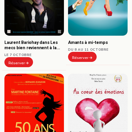
Laurent Bariohay dans Les
Amants à mi-temps
mecs bien reviennent à la
DU 8 AU 11 OCTOBRE
mode
LE 7 OCTOBRE
Réserver
Réserver