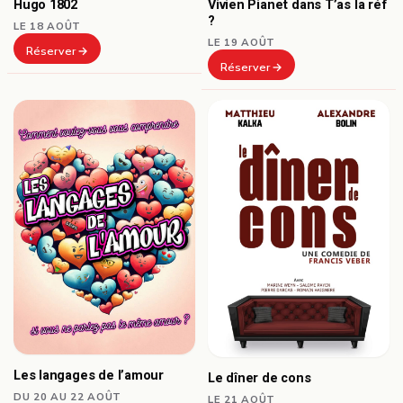
Hugo 1802
Vivien Pianet dans T’as la réf
?
LE 18 AOÛT
LE 19 AOÛT
Réserver
Réserver
Les langages de l’amour
Le dîner de cons
DU 20 AU 22 AOÛT
LE 21 AOÛT