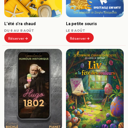
L’été s’ra chaud
La petite souris
DU 6 AU 8 AOÛT
LE 8 AOÛT
Réserver
Réserver