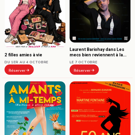
Laurent Bariohay dans Les
2 filles amies à vie
mecs bien reviennent à la
mode
DU 1ER AU 4 OCTOBRE
LE 7 OCTOBRE
Réserver
Réserver