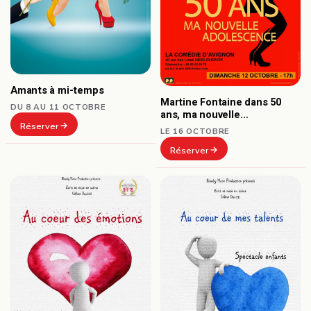
Amants à mi-temps
Martine Fontaine dans 50
DU 8 AU 11 OCTOBRE
ans, ma nouvelle
Réserver
adolescence
LE 16 OCTOBRE
Réserver