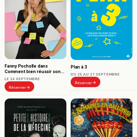
Fanny Pocholle dans
Plan à 3
Comment bien réussir son
DU 25 AU 27 SEPTEMBRE
burn-out ?
LE 24 SEPTEMBRE
Réserver
Réserver