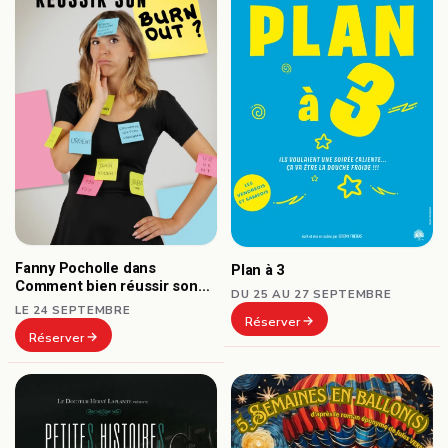
Fanny Pocholle dans
Plan à 3
Comment bien réussir son
DU 25 AU 27 SEPTEMBRE
burn-out ?
LE 24 SEPTEMBRE
Réserver
Réserver