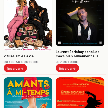
Laurent Bariohay dans Les
2 filles amies à vie
mecs bien reviennent à la
mode
DU 1ER AU 4 OCTOBRE
LE 7 OCTOBRE
Réserver
Réserver