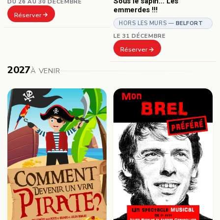
Sous le sapin… Les
DU 26 AU 30 DÉCEMBRE
emmerdes !!!
Réserver
HORS LES MURS —
BELFORT
LE 31 DÉCEMBRE
Réserver
2027
À VENIR