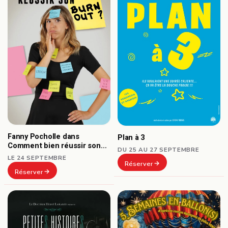
Fanny Pocholle dans
Plan à 3
Comment bien réussir son
DU 25 AU 27 SEPTEMBRE
burn-out ?
LE 24 SEPTEMBRE
Réserver
Réserver