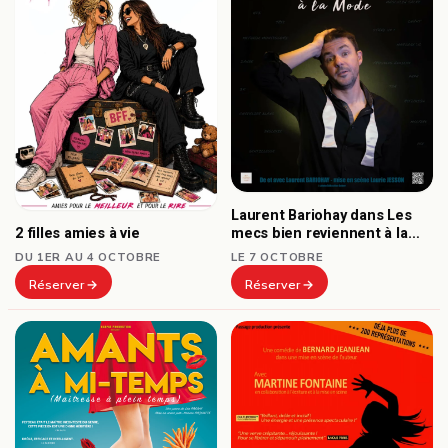
Laurent Bariohay dans Les
2 filles amies à vie
mecs bien reviennent à la
mode
DU 1ER AU 4 OCTOBRE
LE 7 OCTOBRE
Réserver
Réserver