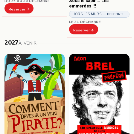
Sous le sapin… Les
DU 26 AU 30 DÉCEMBRE
emmerdes !!!
Réserver
HORS LES MURS —
BELFORT
LE 31 DÉCEMBRE
Réserver
2027
À VENIR