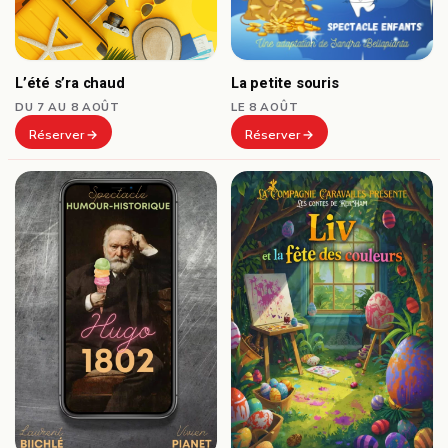
L’été s’ra chaud
La petite souris
DU 7 AU 8 AOÛT
LE 8 AOÛT
Réserver
Réserver