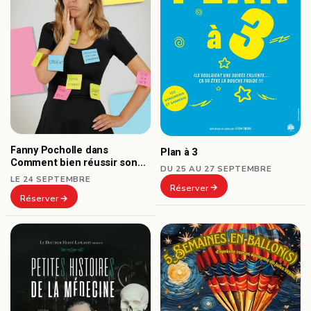
Fanny Pocholle dans
Plan à 3
Comment bien réussir son
DU 25 AU 27 SEPTEMBRE
burn-out ?
LE 24 SEPTEMBRE
Réserver
Réserver