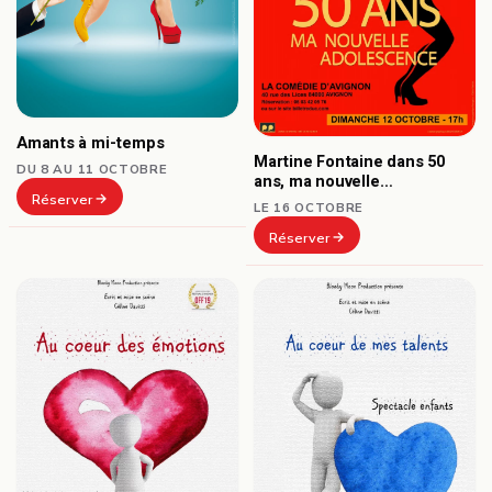
Amants à mi-temps
Martine Fontaine dans 50
DU 8 AU 11 OCTOBRE
ans, ma nouvelle
Réserver
adolescence
LE 16 OCTOBRE
Réserver