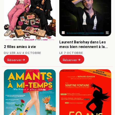
Laurent Bariohay dans Les
2 filles amies à vie
mecs bien reviennent à la
mode
DU 1ER AU 4 OCTOBRE
LE 7 OCTOBRE
Réserver
Réserver