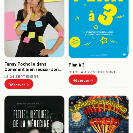
Fanny Pocholle dans
Plan à 3
Comment bien réussir son
DU 25 AU 27 SEPTEMBRE
burn-out ?
LE 24 SEPTEMBRE
Réserver
Réserver