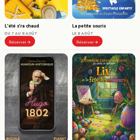
L’été s’ra chaud
La petite souris
DU 7 AU 8 AOÛT
LE 8 AOÛT
Réserver
Réserver