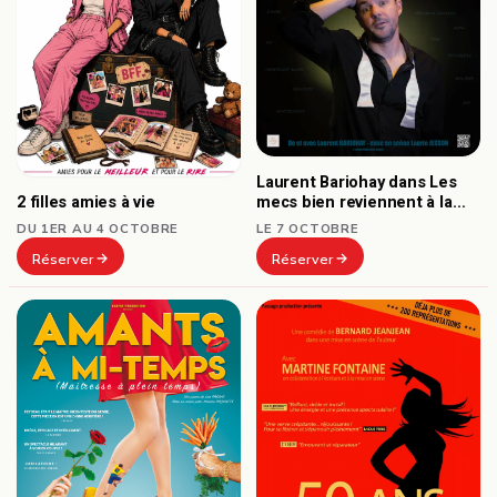
Laurent Bariohay dans Les
2 filles amies à vie
mecs bien reviennent à la
mode
DU 1ER AU 4 OCTOBRE
LE 7 OCTOBRE
Réserver
Réserver