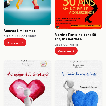
Amants à mi-temps
Martine Fontaine dans 50
DU 8 AU 11 OCTOBRE
ans, ma nouvelle
Réserver
adolescence
LE 16 OCTOBRE
Réserver